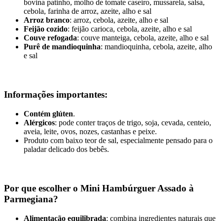
bovina patinho, molho de tomate caseiro, mussarela, salsa,
cebola, farinha de arroz, azeite, alho e sal
Arroz branco
: arroz, cebola, azeite, alho e sal
Feijão cozido
: feijão carioca, cebola, azeite, alho e sal
Couve refogada
: couve manteiga, cebola, azeite, alho e sal
Purê de mandioquinha
: mandioquinha, cebola, azeite, alho
e sal
Informações importantes:
Contém glúten
.
Alérgicos
: pode conter traços de trigo, soja, cevada, centeio,
aveia, leite, ovos, nozes, castanhas e peixe.
Produto com baixo teor de sal, especialmente pensado para o
paladar delicado dos bebês.
Por que escolher o Mini Hambúrguer Assado à
Parmegiana?
Alimentação equilibrada
: combina ingredientes naturais que